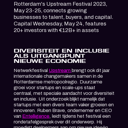
Rotterdam's Upstream Festival 2023,
May 23-25, connects growing
businesses to talent, buyers, and capital.
Capital Wednesday, May 24, features
20+ investors with €12B+ in assets
DIVERSITEIT EN INCLUSIE
ALS UITGANGPUNT
NIEUWE ECONOMIE
Netwerkfestival
Upstream
brengt ook dit jaar
internationale changemakers samen in de
Rotterdamse metropoolregio. Duurzame
groei voor startups en scale-ups staat
centraal, met speciale aandacht voor diversiteit
en inclusie. Uit onderzoek blijkt namelijk dat
startups met een divers team vaker groeien en
innoveren. Ruben Brave, ondernemer en CEO
van
Entelligence
, leidt tijdens het festival een
rondetafelgesprek over dit onderwerp. Hij
moedigt deelnemers aan om nieuwe ideeën